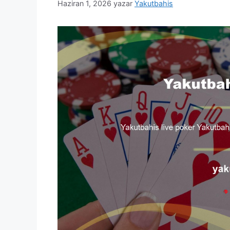
Haziran 1, 2026
yazar
Yakutbahis