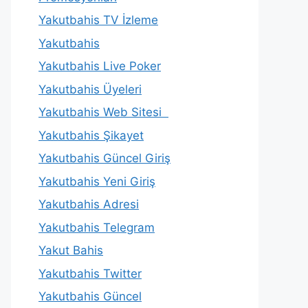
Yakutbahis TV İzleme
Yakutbahis
Yakutbahis Live Poker
Yakutbahis Üyeleri
Yakutbahis Web Sitesi
Yakutbahis Şikayet
Yakutbahis Güncel Giriş
Yakutbahis Yeni Giriş
Yakutbahis Adresi
Yakutbahis Telegram
Yakut Bahis
Yakutbahis Twitter
Yakutbahis Güncel