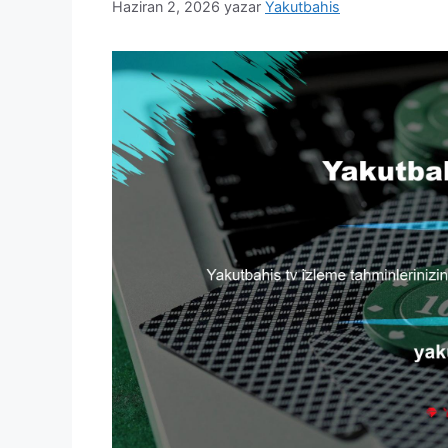
Haziran 2, 2026
yazar
Yakutbahis