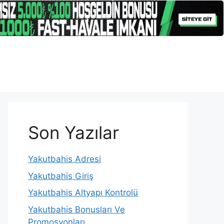
Son Yazılar
Yakutbahis Adresi
Yakutbahis Giriş
Yakutbahis Altyapı Kontrolü
Yakutbahis Bonusları Ve
Promosyonları