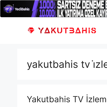
İçeriğe
atla
yakutbahis tv i̇z
Yakutbahis TV İzle